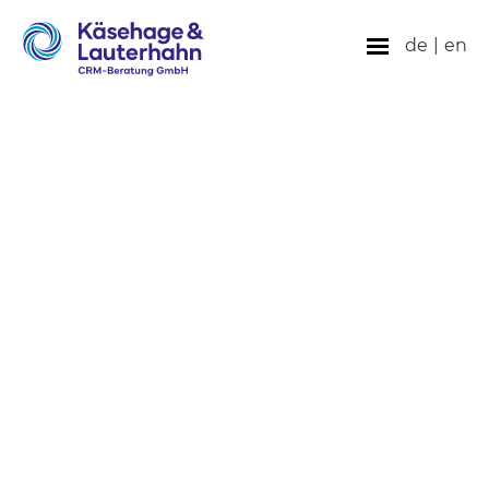
de
|
en