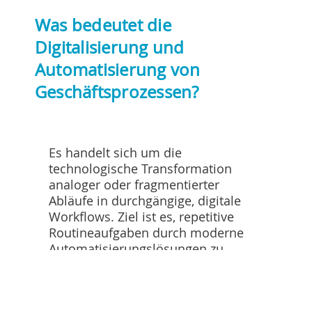
Was bedeutet die
Digitalisierung und
Automatisierung von
Geschäftsprozessen?
Es handelt sich um die
technologische Transformation
analoger oder fragmentierter
Abläufe in durchgängige, digitale
Workflows. Ziel ist es, repetitive
Datenschutz
Routineaufgaben durch moderne
Automatisierungslösungen zu
ersetzen, um Fehlerquoten zu
senken und Ressourcen für
wertschöpfende Tätigkeiten