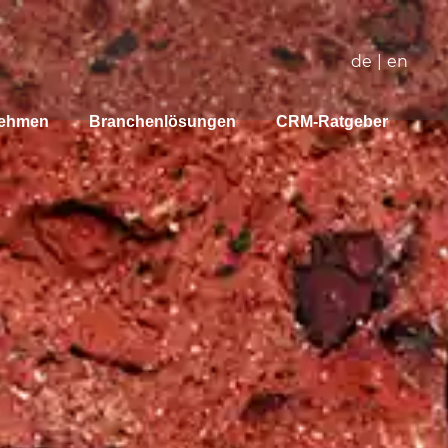
de
|
en
nehmen
Branchenlösungen
CRM-Ratgeber