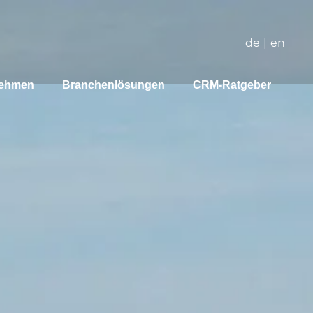
de
|
en
nehmen
Branchenlösungen
CRM-Ratgeber