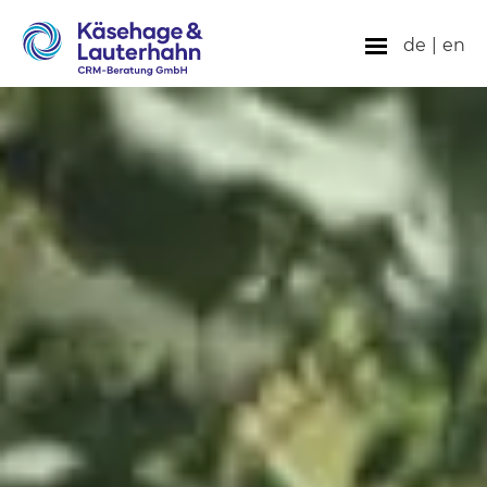
de
|
en