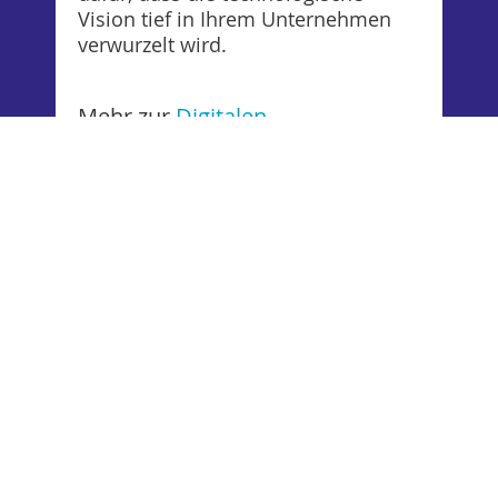
Vision tief in Ihrem Unternehmen
verwurzelt wird.
Datenschutz
Mehr zur
Digitalen
Transformation
CRM-Lösungen &
Auswahl: Die Nadel im
Heuhaufen finden
Wir führen Sie durch das Universum
der CRM-Anbieter. Neutral, kritisch
und mit Blick auf die technischen
Details, die in Hochglanz-
Präsentationen oft fehlen.